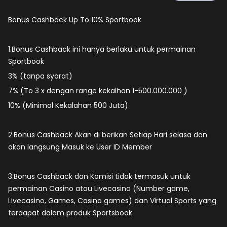
Bonus Cashback Up To 10% Sportbook
1.Bonus Cashback ini hanya berlaku untuk permainan
Sportbook
3% (tanpa syarat)
7% (To 3 x dengan range kekalhan 1-500.000.000 )
10% (Minimal Kekalahan 500 Juta)
2.Bonus Cashback Akan di berikan Setiap Hari selasa dan
akan langsung Masuk ke User ID Member
3.Bonus Cashback dan Komisi tidak termasuk untuk
permainan Casino atau Livecasino (Number game,
Livecasino, Games, Casino games) dan Virtual Sports yang
terdapat dalam produk Sportsbook.