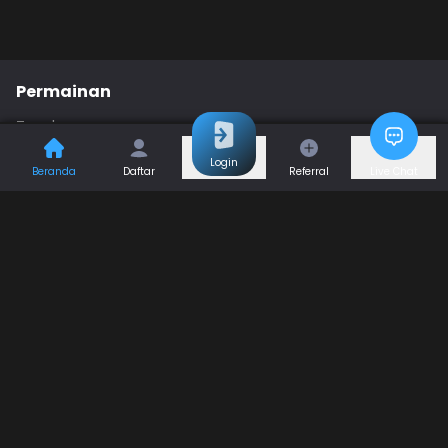
Permainan
Togel
Slot
Casino
Games
Login
Beranda
Daftar
Referral
Live Chat
Sports
Promo
Bantuan & Panduan
Tentang Kami
Syarat dan Ketentuan
Kebijakan Privasi
Pusat Bantuan
Hubungi Kami
F.A.Q
Referral
Blog
Download APP